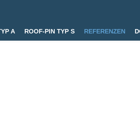
TYP A
ROOF-PIN TYP S
REFERENZEN
D
BLECH
TRAPEZBLECH
ROOF-PIN TYP 
Wohnhaus F
BETON
HOLZ