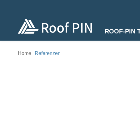
ROOF-PIN 
Home
Referenzen
TRAPEZ
BETON
HOLZ