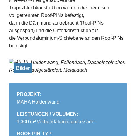
PIN-A-DF-T eingebaut. Auf die
Trapezblechkonstruktion wurden die thermisch
vollgetrennten Roof-PINs befestigt,
dann die Dämmung aufgebracht (Roof-PINs
ausgespart) und die Unterkonstruktion für
die Verbundaluminium-Sichtebene an den Roof-PINs
befestigt.
PROJEKT:
MAHA Haldenwang
LEISTUNGEN / VOLUMEN:
1.300 m² Verbundaluminiumfassade
ROOF-PIN-TYP: